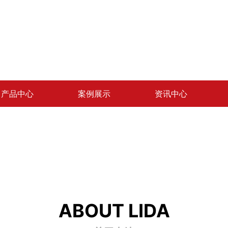
产品中心
案例展示
资讯中心
ABOUT LIDA