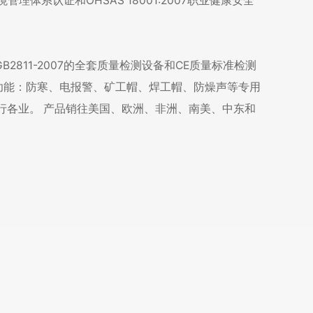
管理体系认证和OHSAS 18001:2007职业健康安全
11-2007的全套质量检测设备和CE质量标准检测
各种功能：防寒、电报警、矿工帽、焊工帽、防燥声等专用
行各业。 产品销往美国、欧洲、非洲、南美、中东和