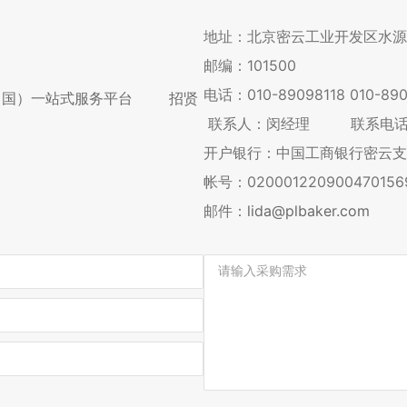
地址：北京密云工业开发区水源
邮编：101500
电话：
010-89098118
010-89
中国）一站式服务平台
招贤
联系人：闵经理 联系电话：13
开户银行：中国工商银行密云支
帐号：0200012209004701
邮件：
lida@plbaker.com