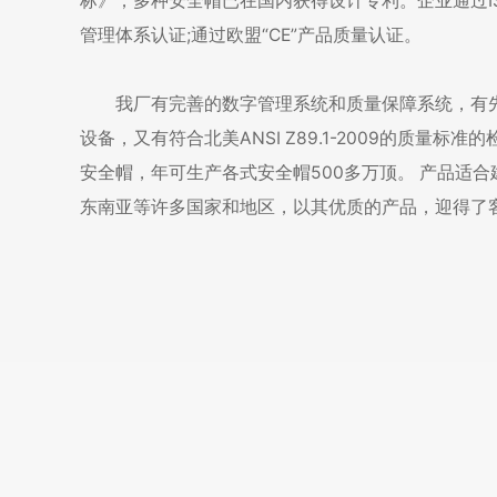
标》；多种安全帽已在国内获得设计专利。企业通过ISO900
管理体系认证;通过欧盟“CE”产品质量认证。
我厂有完善的数字管理系统和质量保障系统，有先进的
设备，又有符合北美ANSI Z89.1-2009的质
安全帽，年可生产各式安全帽500多万顶。 产品适
东南亚等许多国家和地区，以其优质的产品，迎得了