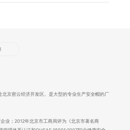
明
地处北京密云经济开发区。是大型的专业生产安全帽的厂
”企业；2012年北京市工商局评为《北京市著名商