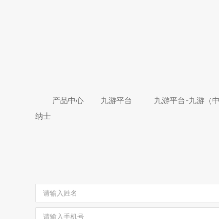
产品中心
九游平台
九游平台-九游（
纳士