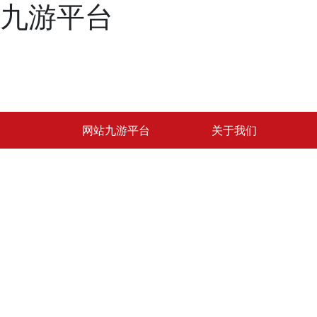
九游平台
网站九游平台
关于我们