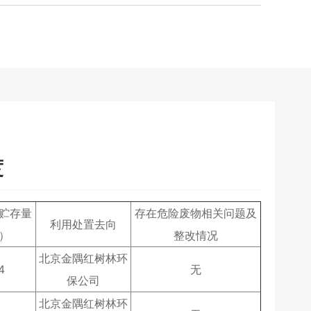
度
贮存量
存在危险废物相关问题及
利用处置去向
）
整改情况
北京金隅红树林环
4
无
保公司
北京金隅红树林环