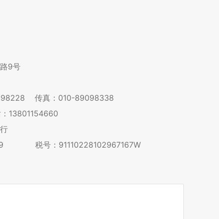
路9号
098228
传真：010-89098338
801154660
行
569 税号：91110228102967167W